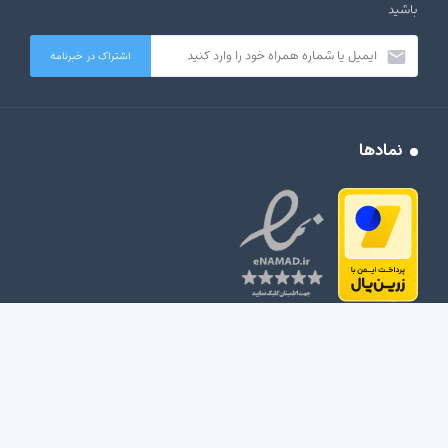
باشید
نمادها
© مریم معتمد پویا – کپی برداری از محتوا ، طرح و سایر اجزای سایت مریم معتمد پویا
قوانین استفاده از سایت
ممنوع است.
– نسخه ۴.۷.۱ (شهریور ۱۴۰۴)