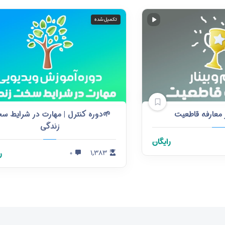
تکمیل شده
ر معارفه قاطعیت
🌱دوره کنترل | مهارت در شرایط س
زندگی
رایگان
۱,۳۸۳
۰
ر