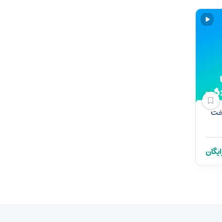
خت
ایگان