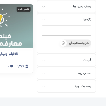
دسته بندی ها
تکمیل شده
تگ ها
شرایطسختزندگی
🚀فیلم وبینا
قیمت
۰
۱,۲۲۶
سطح دوره
وضعیت دوره